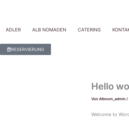
Zum
Inhalt
springen
ADLER
ALB NOMADEN
CATERING
KONTA
RESERVIERUNG
Hello wo
Von
Albnom_admin
/
Welcome to WordPre