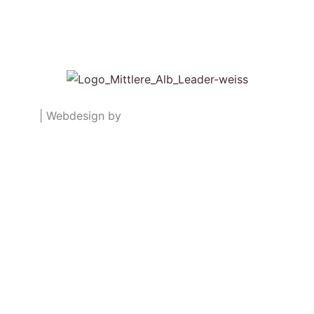
schutz
| Webdesign by
Kroppmediagroup